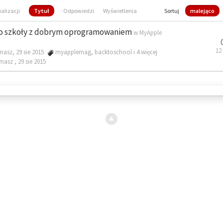
ualizacji
Tytuł
Odpowiedzi
Wyświetlenia
Sortuj
malejąco
o szkoły z dobrym oprogramowaniem
w
MyApple
12
masz, 29 sie 2015
myapplemag
,
backtoschool
i 4 więcej
omasz ,
29 sie 2015