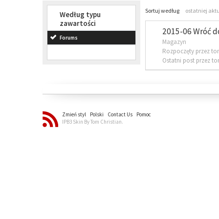
Sortuj według
ostatniej akt
Według typu
zawartości
2015-06 Wróć d
Forums
Magazyn
Rozpoczęty przez to
Ostatni post przez t
Zmień styl
Polski
Contact Us
Pomoc
IPB3 Skin By Tom Christian.