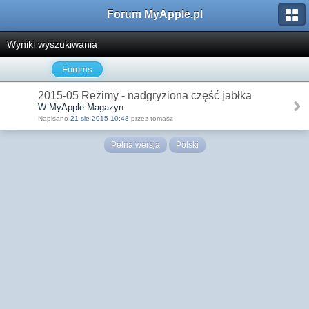
Forum MyApple.pl
Wyniki wyszukiwania
Forums
2015-05 Reżimy - nadgryziona część jabłka
W MyApple Magazyn
Napisano
21 sie 2015 10:43
przez tomasz
Pełna wersja
Polski