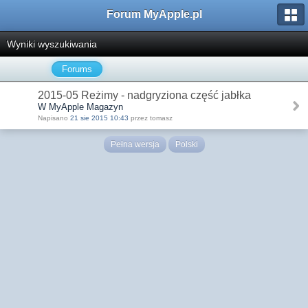
Forum MyApple.pl
Wyniki wyszukiwania
Forums
2015-05 Reżimy - nadgryziona część jabłka
W MyApple Magazyn
Napisano
21 sie 2015 10:43
przez tomasz
Pełna wersja
Polski