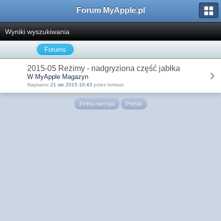
Forum MyApple.pl
Wyniki wyszukiwania
Forums
2015-05 Reżimy - nadgryziona część jabłka
W MyApple Magazyn
Napisano
21 sie 2015 10:43
przez tomasz
Pełna wersja
Polski