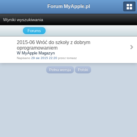
Forum MyApple.pl
Wyniki wyszukiwania
Forums
2015-06 Wróć do szkoły z dobrym
oprogramowaniem
W MyApple Magazyn
Napisano
29 sie 2015 22:20
przez tomasz
Pełna wersja
Polski