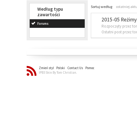
Sortuj według
ostatniej akt
Według typu
zawartości
2015-05 Reżimy 
Forums
Rozpoczęty przez to
Ostatni post przez t
Zmień styl
Polski
Contact Us
Pomoc
IPB3 Skin By Tom Christian.