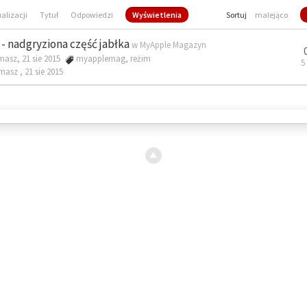
ualizacji
Tytuł
Odpowiedzi
Wyświetlenia
Sortuj
malejąco
- nadgryziona część jabłka
w
MyApple Magazyn
masz, 21 sie 2015
myapplemag
,
reżim
5
omasz ,
21 sie 2015