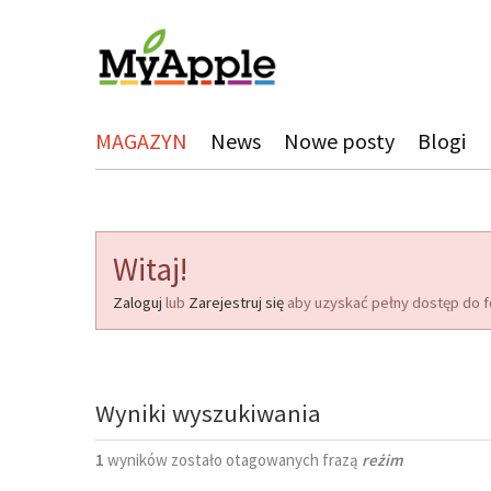
MAGAZYN
News
Nowe posty
Blogi
Witaj!
Zaloguj
lub
Zarejestruj się
aby uzyskać pełny dostęp do f
Wyniki wyszukiwania
1
wyników zostało otagowanych frazą
reżim