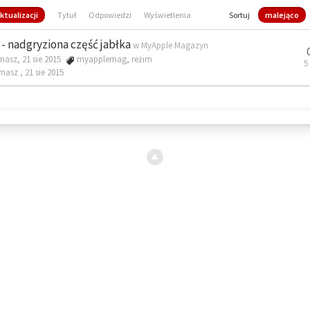
ktualizacji
Tytuł
Odpowiedzi
Wyświetlenia
Sortuj
malejąco
- nadgryziona część jabłka
w
MyApple Magazyn
masz, 21 sie 2015
myapplemag
,
reżim
5
omasz ,
21 sie 2015