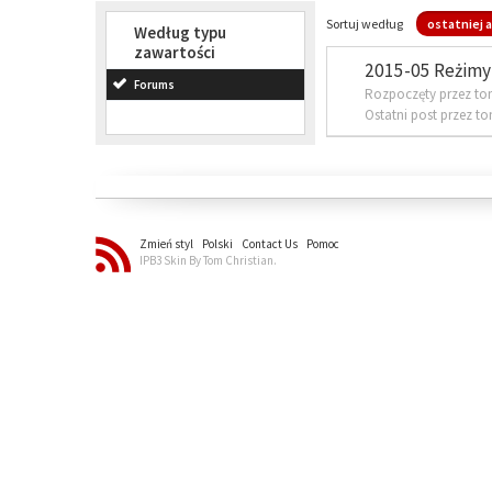
Sortuj według
ostatniej a
Według typu
zawartości
2015-05 Reżimy 
Forums
Rozpoczęty przez to
Ostatni post przez t
Zmień styl
Polski
Contact Us
Pomoc
IPB3 Skin By Tom Christian.