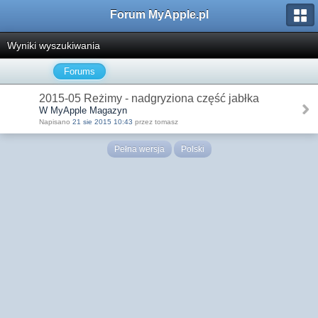
Forum MyApple.pl
Wyniki wyszukiwania
Forums
2015-05 Reżimy - nadgryziona część jabłka
W MyApple Magazyn
Napisano
21 sie 2015 10:43
przez tomasz
Pełna wersja
Polski