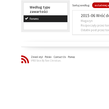
Sortuj według
ostatniej a
Według typu
zawartości
2015-06 Wróć d
Forums
Magazyn
Rozpoczęty przez to
Ostatni post przez t
Zmień styl
Polski
Contact Us
Pomoc
IPB3 Skin By Tom Christian.