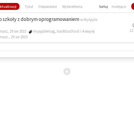
ktualizacji
Tytuł
Odpowiedzi
Wyświetlenia
Sortuj
malejąco
o szkoły z dobrym oprogramowaniem
w
MyApple
12
masz, 29 sie 2015
myapplemag
,
backtoschool
i 4 więcej
omasz ,
29 sie 2015