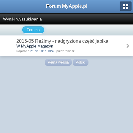
Forum MyApple.pl
Wyniki wyszukiwania
Forums
2015-05 Reżimy - nadgryziona część jabłka
W MyApple Magazyn
Napisano
21 sie 2015 10:43
przez tomasz
Pełna wersja
Polski