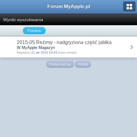
Forum MyApple.pl
Wyniki wyszukiwania
Forums
2015-05 Reżimy - nadgryziona część jabłka
W MyApple Magazyn
Napisano
21 sie 2015 10:43
przez tomasz
Pełna wersja
Polski