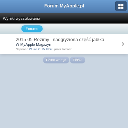
Forum MyApple.pl
Wyniki wyszukiwania
Forums
2015-05 Reżimy - nadgryziona część jabłka
W MyApple Magazyn
Napisano
21 sie 2015 10:43
przez tomasz
Pełna wersja
Polski