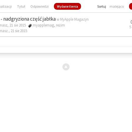
ualizacji
Tytuł
Odpowiedzi
Wyświetlenia
Sortuj
malejąco
- nadgryziona część jabłka
w
MyApple Magazyn
masz, 21 sie 2015
myapplemag
,
reżim
5
omasz ,
21 sie 2015