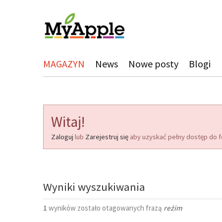
MAGAZYN
News
Nowe posty
Blogi
Witaj!
Zaloguj
lub
Zarejestruj się
aby uzyskać pełny dostęp do f
Wyniki wyszukiwania
1
wyników zostało otagowanych frazą
reżim