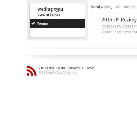
Sortuj według
ostatniej akt
Według typu
zawartości
2015-05 Reżimy 
Forums
Rozpoczęty przez to
Ostatni post przez t
Zmień styl
Polski
Contact Us
Pomoc
IPB3 Skin By Tom Christian.