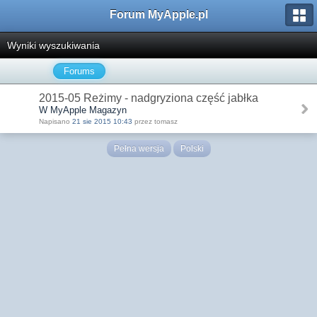
Forum MyApple.pl
Wyniki wyszukiwania
Forums
2015-05 Reżimy - nadgryziona część jabłka
W MyApple Magazyn
Napisano
21 sie 2015 10:43
przez tomasz
Pełna wersja
Polski