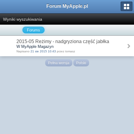
Forum MyApple.pl
Wyniki wyszukiwania
Forums
2015-05 Reżimy - nadgryziona część jabłka
W MyApple Magazyn
Napisano
21 sie 2015 10:43
przez tomasz
Pełna wersja
Polski