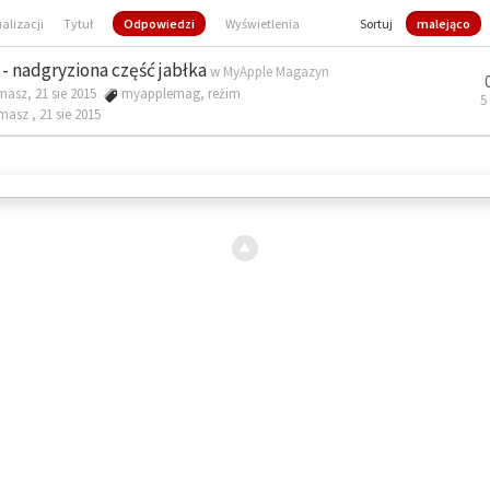
ualizacji
Tytuł
Odpowiedzi
Wyświetlenia
Sortuj
malejąco
- nadgryziona część jabłka
w
MyApple Magazyn
masz, 21 sie 2015
myapplemag
,
reżim
5
omasz ,
21 sie 2015