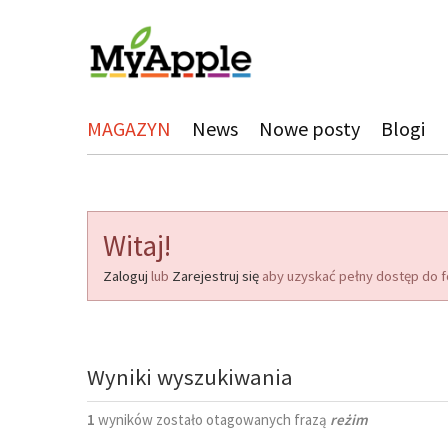
MAGAZYN
News
Nowe posty
Blogi
Witaj!
Zaloguj
lub
Zarejestruj się
aby uzyskać pełny dostęp do f
Wyniki wyszukiwania
1
wyników zostało otagowanych frazą
reżim