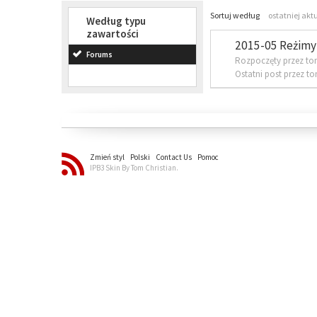
Sortuj według
ostatniej akt
Według typu
zawartości
2015-05 Reżimy 
Forums
Rozpoczęty przez to
Ostatni post przez t
Zmień styl
Polski
Contact Us
Pomoc
IPB3 Skin By Tom Christian.