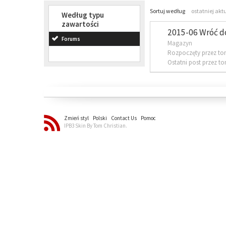
Sortuj według
ostatniej akt
Według typu
zawartości
2015-06 Wróć d
Forums
Magazyn
Rozpoczęty przez to
Ostatni post przez t
Zmień styl
Polski
Contact Us
Pomoc
IPB3 Skin By Tom Christian.