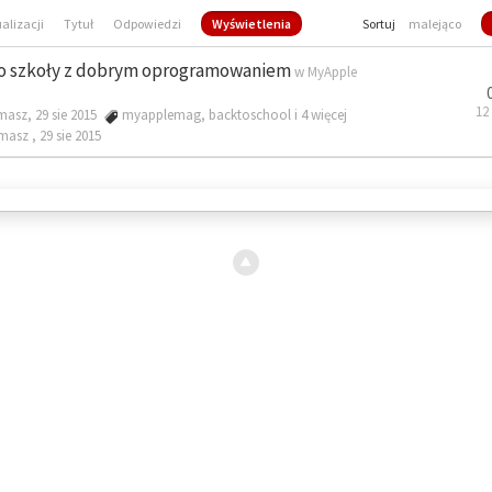
ualizacji
Tytuł
Odpowiedzi
Wyświetlenia
Sortuj
malejąco
o szkoły z dobrym oprogramowaniem
w
MyApple
12
masz, 29 sie 2015
myapplemag
,
backtoschool
i 4 więcej
omasz ,
29 sie 2015