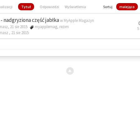
ualizacji
Tytuł
Odpowiedzi
Wyświetlenia
Sortuj
malejąco
- nadgryziona część jabłka
w
MyApple Magazyn
masz, 21 sie 2015
myapplemag
,
reżim
5
omasz ,
21 sie 2015