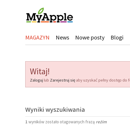
MAGAZYN
News
Nowe posty
Blogi
Witaj!
Zaloguj
lub
Zarejestruj się
aby uzyskać pełny dostęp do f
Wyniki wyszukiwania
1
wyników zostało otagowanych frazą
reżim