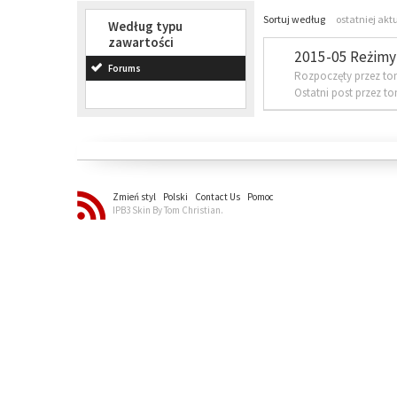
Sortuj według
ostatniej akt
Według typu
zawartości
2015-05 Reżimy 
Forums
Rozpoczęty przez to
Ostatni post przez t
Zmień styl
Polski
Contact Us
Pomoc
IPB3 Skin By Tom Christian.