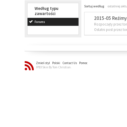
Sortuj według
ostatniej akt
Według typu
zawartości
2015-05 Reżimy 
Forums
Rozpoczęty przez to
Ostatni post przez t
Zmień styl
Polski
Contact Us
Pomoc
IPB3 Skin By Tom Christian.