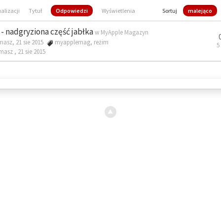
ualizacji
Tytuł
Odpowiedzi
Wyświetlenia
Sortuj
malejąco
- nadgryziona część jabłka
w
MyApple Magazyn
masz, 21 sie 2015
myapplemag
,
reżim
5
omasz ,
21 sie 2015