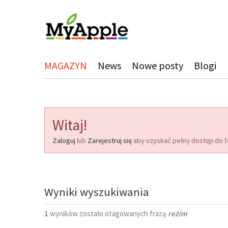
MAGAZYN
News
Nowe posty
Blogi
Witaj!
Zaloguj
lub
Zarejestruj się
aby uzyskać pełny dostęp do f
Wyniki wyszukiwania
1
wyników zostało otagowanych frazą
reżim