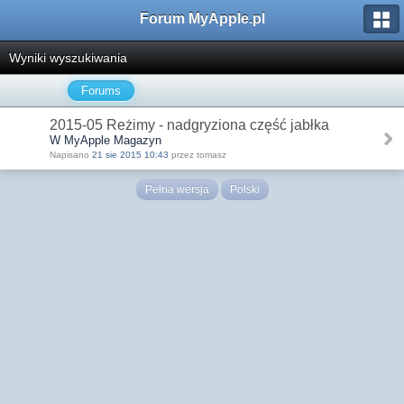
Forum MyApple.pl
Wyniki wyszukiwania
Forums
2015-05 Reżimy - nadgryziona część jabłka
W MyApple Magazyn
Napisano
21 sie 2015 10:43
przez tomasz
Pełna wersja
Polski