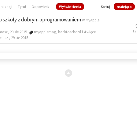
ualizacji
Tytuł
Odpowiedzi
Wyświetlenia
Sortuj
malejąco
o szkoły z dobrym oprogramowaniem
w
MyApple
12
masz, 29 sie 2015
myapplemag
,
backtoschool
i 4 więcej
omasz ,
29 sie 2015