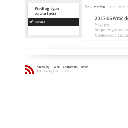
Sortuj według
ostatniej akt
Według typu
zawartości
2015-06 Wróć d
Forums
Magazyn
Rozpoczęty przez to
Ostatni post przez t
Zmień styl
Polski
Contact Us
Pomoc
IPB3 Skin By Tom Christian.