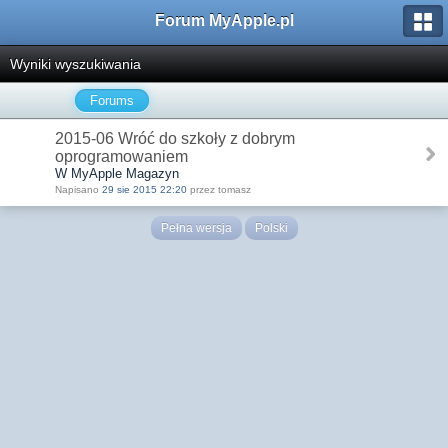
Forum MyApple.pl
Wyniki wyszukiwania
Forums
2015-06 Wróć do szkoły z dobrym
oprogramowaniem
W MyApple Magazyn
Napisano
29 sie 2015 22:20
przez tomasz
Pełna wersja
Polski