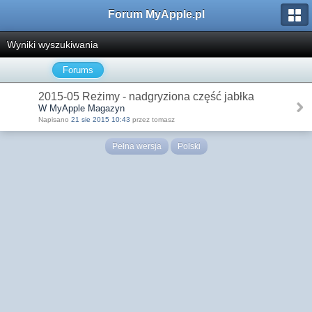
Forum MyApple.pl
Wyniki wyszukiwania
Forums
2015-05 Reżimy - nadgryziona część jabłka
W MyApple Magazyn
Napisano
21 sie 2015 10:43
przez tomasz
Pełna wersja
Polski