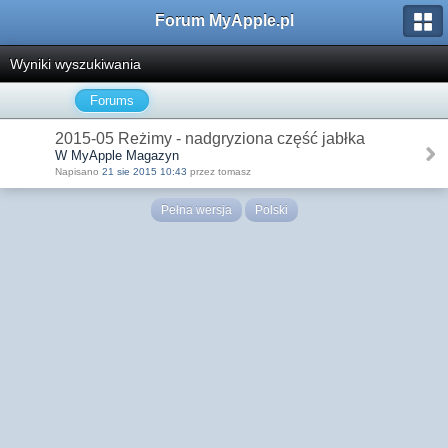
Forum MyApple.pl
Wyniki wyszukiwania
Forums
2015-05 Reżimy - nadgryziona część jabłka
W MyApple Magazyn
Napisano
21 sie 2015 10:43
przez tomasz
Pełna wersja
Polski