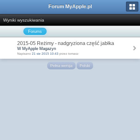
Forum MyApple.pl
Wyniki wyszukiwania
Forums
2015-05 Reżimy - nadgryziona część jabłka
W MyApple Magazyn
Napisano
21 sie 2015 10:43
przez tomasz
Pełna wersja
Polski