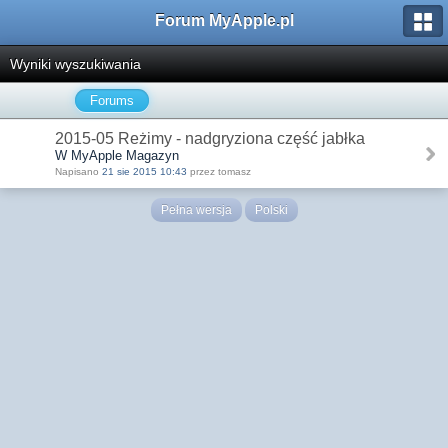
Forum MyApple.pl
Wyniki wyszukiwania
Forums
2015-05 Reżimy - nadgryziona część jabłka
W MyApple Magazyn
Napisano
21 sie 2015 10:43
przez tomasz
Pełna wersja
Polski