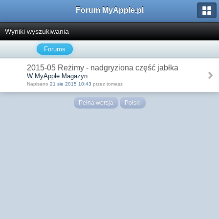
Forum MyApple.pl
Wyniki wyszukiwania
Forums
2015-05 Reżimy - nadgryziona część jabłka
W MyApple Magazyn
Napisano
21 sie 2015 10:43
przez tomasz
Pełna wersja
Polski