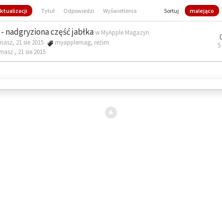
ktualizacji
Tytuł
Odpowiedzi
Wyświetlenia
Sortuj
malejąco
- nadgryziona część jabłka
w
MyApple Magazyn
masz, 21 sie 2015
myapplemag
,
reżim
5
omasz ,
21 sie 2015