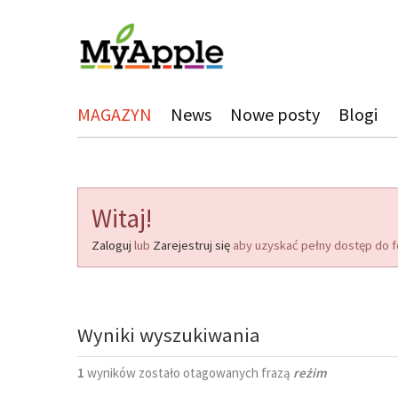
MAGAZYN
News
Nowe posty
Blogi
Witaj!
Zaloguj
lub
Zarejestruj się
aby uzyskać pełny dostęp do f
Wyniki wyszukiwania
1
wyników zostało otagowanych frazą
reżim