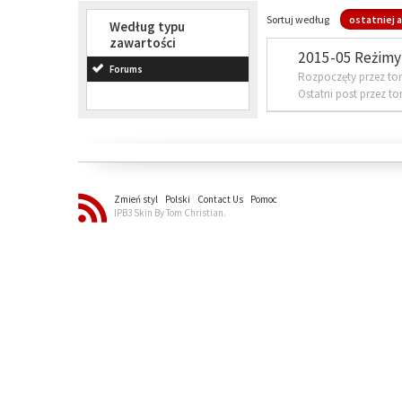
Sortuj według
ostatniej a
Według typu
zawartości
2015-05 Reżimy 
Forums
Rozpoczęty przez to
Ostatni post przez t
Zmień styl
Polski
Contact Us
Pomoc
IPB3 Skin By Tom Christian.