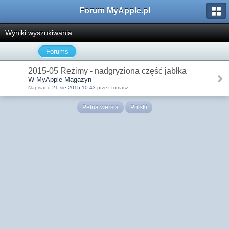
Forum MyApple.pl
Wyniki wyszukiwania
Forums
2015-05 Reżimy - nadgryziona część jabłka
W MyApple Magazyn
Napisano
21 sie 2015 10:43
przez tomasz
Pełna wersja
Polski