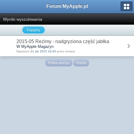
Forum MyApple.pl
Wyniki wyszukiwania
Forums
2015-05 Reżimy - nadgryziona część jabłka
W MyApple Magazyn
Napisano
21 sie 2015 10:43
przez tomasz
Pełna wersja
Polski