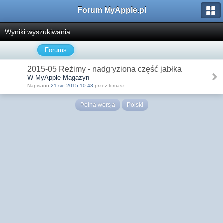
Forum MyApple.pl
Wyniki wyszukiwania
Forums
2015-05 Reżimy - nadgryziona część jabłka
W MyApple Magazyn
Napisano
21 sie 2015 10:43
przez tomasz
Pełna wersja
Polski