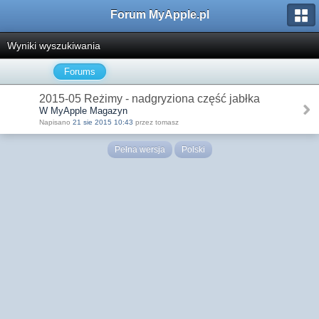
Forum MyApple.pl
Wyniki wyszukiwania
Forums
2015-05 Reżimy - nadgryziona część jabłka
W MyApple Magazyn
Napisano
21 sie 2015 10:43
przez tomasz
Pełna wersja
Polski