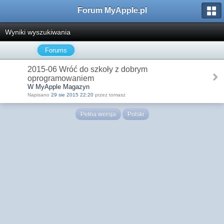
Forum MyApple.pl
Wyniki wyszukiwania
Forums
2015-06 Wróć do szkoły z dobrym
oprogramowaniem
W MyApple Magazyn
Napisano
29 sie 2015 22:20
przez tomasz
Pełna wersja
Polski