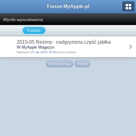
Forum MyApple.pl
Wyniki wyszukiwania
Forums
2015-05 Reżimy - nadgryziona część jabłka
W MyApple Magazyn
Napisano
21 sie 2015 10:43
przez tomasz
Pełna wersja
Polski