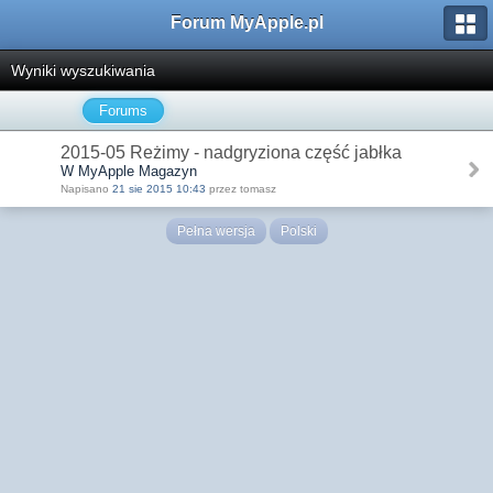
Forum MyApple.pl
Wyniki wyszukiwania
Forums
2015-05 Reżimy - nadgryziona część jabłka
W MyApple Magazyn
Napisano
21 sie 2015 10:43
przez tomasz
Pełna wersja
Polski