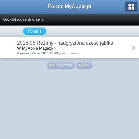
Forum MyApple.pl
Wyniki wyszukiwania
Forums
2015-05 Reżimy - nadgryziona część jabłka
W MyApple Magazyn
Napisano
21 sie 2015 10:43
przez tomasz
Pełna wersja
Polski