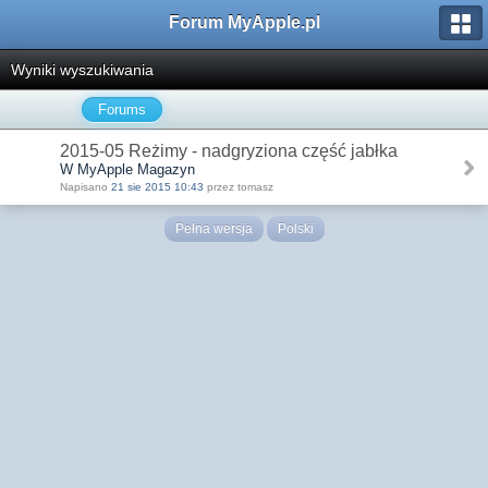
Forum MyApple.pl
Wyniki wyszukiwania
Forums
2015-05 Reżimy - nadgryziona część jabłka
W MyApple Magazyn
Napisano
21 sie 2015 10:43
przez tomasz
Pełna wersja
Polski