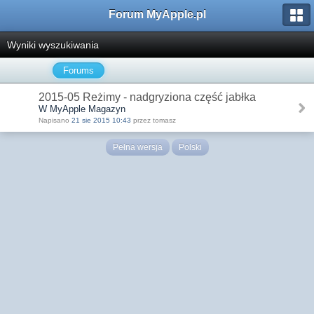
Forum MyApple.pl
Wyniki wyszukiwania
Forums
2015-05 Reżimy - nadgryziona część jabłka
W MyApple Magazyn
Napisano
21 sie 2015 10:43
przez tomasz
Pełna wersja
Polski