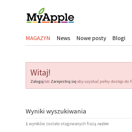
MAGAZYN
News
Nowe posty
Blogi
Witaj!
Zaloguj
lub
Zarejestruj się
aby uzyskać pełny dostęp do f
Wyniki wyszukiwania
1
wyników zostało otagowanych frazą
reżim