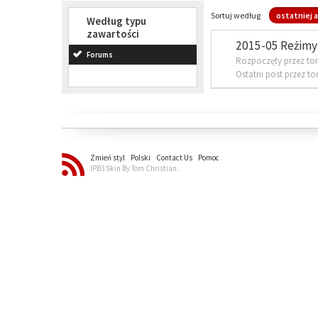
Sortuj według
ostatniej a
Według typu
zawartości
2015-05 Reżimy 
Forums
Rozpoczęty przez to
Ostatni post przez t
Zmień styl
Polski
Contact Us
Pomoc
IPB3 Skin By Tom Christian.