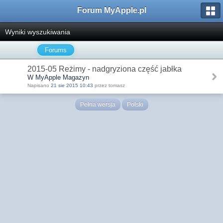
Forum MyApple.pl
Wyniki wyszukiwania
Forums
2015-05 Reżimy - nadgryziona część jabłka
W MyApple Magazyn
Napisano
21 sie 2015 10:43
przez tomasz
Pełna wersja
Polski