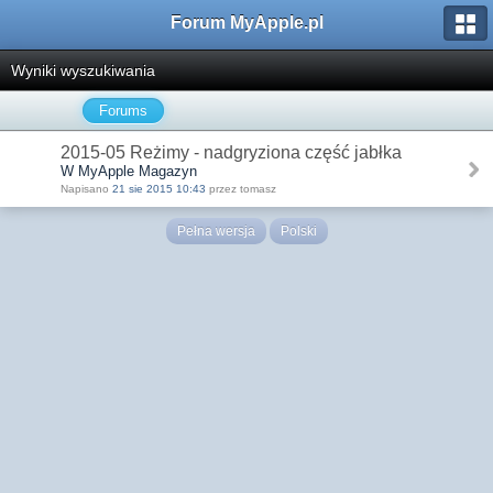
Forum MyApple.pl
Wyniki wyszukiwania
Forums
2015-05 Reżimy - nadgryziona część jabłka
W MyApple Magazyn
Napisano
21 sie 2015 10:43
przez tomasz
Pełna wersja
Polski