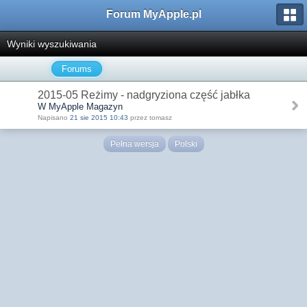
Forum MyApple.pl
Wyniki wyszukiwania
Forums
2015-05 Reżimy - nadgryziona część jabłka
W MyApple Magazyn
Napisano
21 sie 2015 10:43
przez tomasz
Pełna wersja
Polski