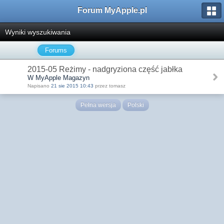
Forum MyApple.pl
Wyniki wyszukiwania
Forums
2015-05 Reżimy - nadgryziona część jabłka
W MyApple Magazyn
Napisano
21 sie 2015 10:43
przez tomasz
Pełna wersja
Polski