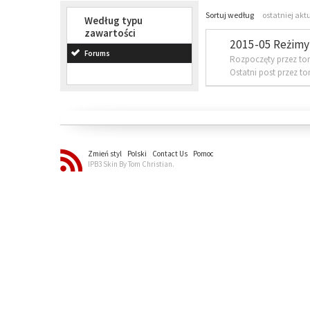
Sortuj według
ostatniej akt
Według typu
zawartości
2015-05 Reżimy 
Forums
Rozpoczęty przez to
Ostatni post przez t
Zmień styl
Polski
Contact Us
Pomoc
IPB3 Skin By Tom Christian.