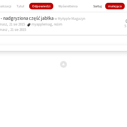
ualizacji
Tytuł
Odpowiedzi
Wyświetlenia
Sortuj
malejąco
- nadgryziona część jabłka
w
MyApple Magazyn
masz, 21 sie 2015
myapplemag
,
reżim
5
omasz ,
21 sie 2015