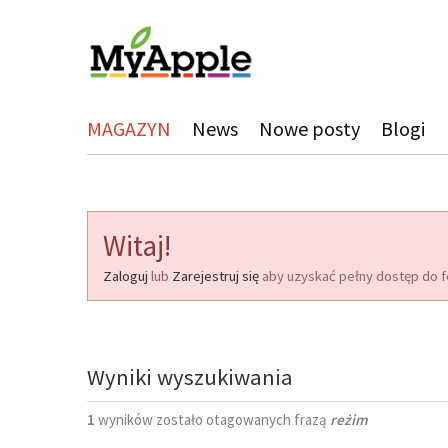
MAGAZYN
News
Nowe posty
Blogi
Witaj!
Zaloguj
lub
Zarejestruj się
aby uzyskać pełny dostęp do f
Wyniki wyszukiwania
1
wyników zostało otagowanych frazą
reżim