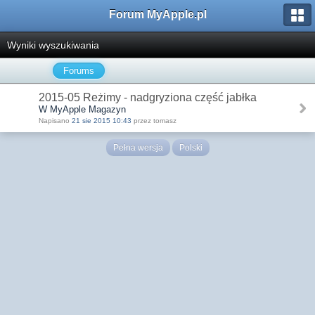
Forum MyApple.pl
Wyniki wyszukiwania
Forums
2015-05 Reżimy - nadgryziona część jabłka
W MyApple Magazyn
Napisano
21 sie 2015 10:43
przez tomasz
Pełna wersja
Polski