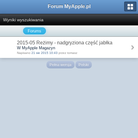
Forum MyApple.pl
Wyniki wyszukiwania
Forums
2015-05 Reżimy - nadgryziona część jabłka
W MyApple Magazyn
Napisano
21 sie 2015 10:43
przez tomasz
Pełna wersja
Polski