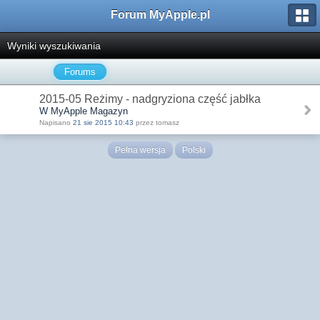
Forum MyApple.pl
Wyniki wyszukiwania
Forums
2015-05 Reżimy - nadgryziona część jabłka
W MyApple Magazyn
Napisano
21 sie 2015 10:43
przez tomasz
Pełna wersja
Polski