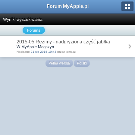
Forum MyApple.pl
Wyniki wyszukiwania
Forums
2015-05 Reżimy - nadgryziona część jabłka
W MyApple Magazyn
Napisano
21 sie 2015 10:43
przez tomasz
Pełna wersja
Polski