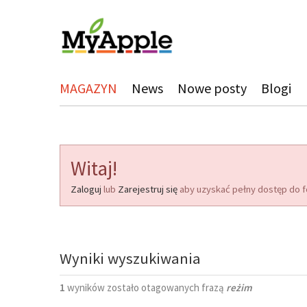
MAGAZYN
News
Nowe posty
Blogi
Witaj!
Zaloguj
lub
Zarejestruj się
aby uzyskać pełny dostęp do f
Wyniki wyszukiwania
1
wyników zostało otagowanych frazą
reżim