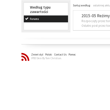
Sortuj według
ostatniej akt
Według typu
zawartości
2015-05 Reżimy 
Forums
Rozpoczęty przez to
Ostatni post przez t
Zmień styl
Polski
Contact Us
Pomoc
IPB3 Skin By Tom Christian.