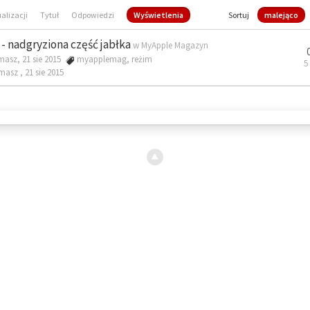
ualizacji
Tytuł
Odpowiedzi
Wyświetlenia
Sortuj
malejąco
- nadgryziona część jabłka
w
MyApple Magazyn
masz, 21 sie 2015
myapplemag
,
reżim
5
omasz ,
21 sie 2015