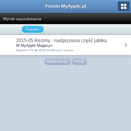
Forum MyApple.pl
Wyniki wyszukiwania
Forums
2015-05 Reżimy - nadgryziona część jabłka
W MyApple Magazyn
Napisano
21 sie 2015 10:43
przez tomasz
Pełna wersja
Polski